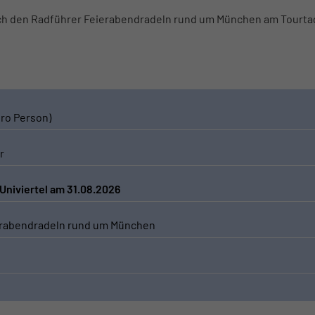
ch den Radführer Feierabendradeln rund um München am Tourta
pro Person)
r
niviertel am 31.08.2026
erabendradeln rund um München