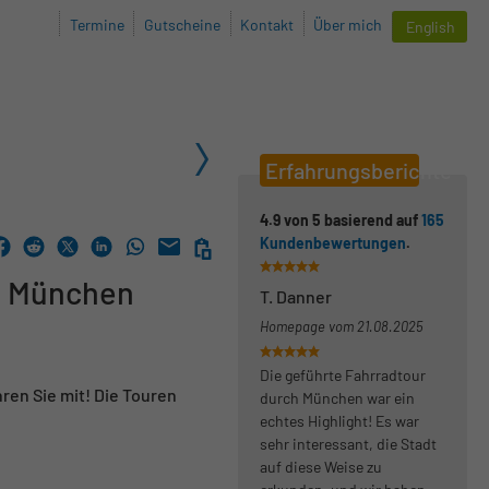
Termine
Gutscheine
Kontakt
Über mich
English
Erfahrungsberichte
4.9
von
5
basierend auf
165
Kundenbewertungen
.
- München
T. Danner
Homepage vom
21.08.2025
Die geführte Fahrradtour
ren Sie mit! Die Touren
durch München war ein
echtes Highlight! Es war
sehr interessant, die Stadt
auf diese Weise zu