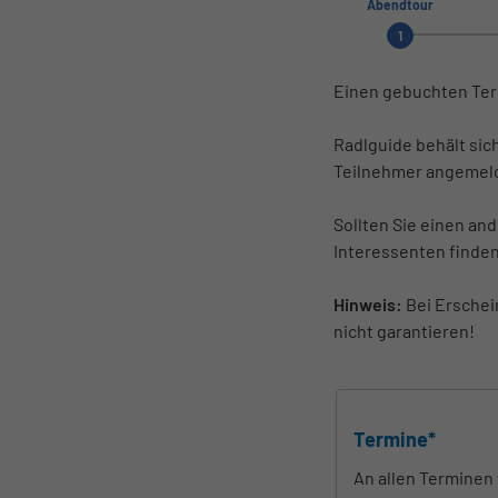
Abendtour
1
Einen gebuchten Term
Radlguide behält sic
Teilnehmer angemeld
Sollten Sie einen an
Interessenten finden
Hinweis:
Bei Erschei
nicht garantieren!
Termine*
An allen Termine