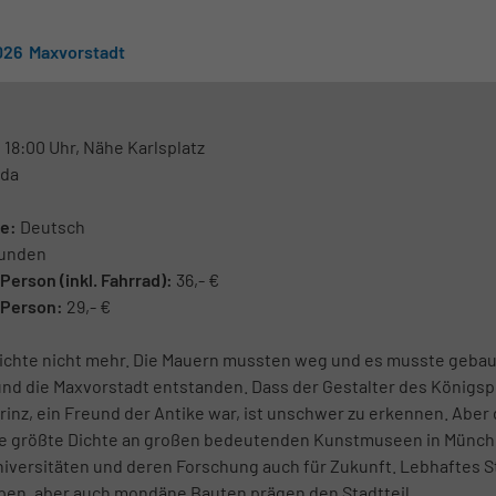
026 Maxvorstadt
:
18:00 Uhr, Nähe Karlsplatz
da
e:
Deutsch
tunden
Person (inkl. Fahrrad):
36,- €
 Person:
29,- €
eichte nicht mehr. Die Mauern mussten weg und es musste geba
nd die Maxvorstadt entstanden. Dass der Gestalter des Königspl
inz, ein Freund der Antike war, ist unschwer zu erkennen. Aber
die größte Dichte an großen bedeutenden Kunstmuseen in Münche
niversitäten und deren Forschung auch für Zukunft. Lebhaftes 
pen, aber auch mondäne Bauten prägen den Stadtteil.