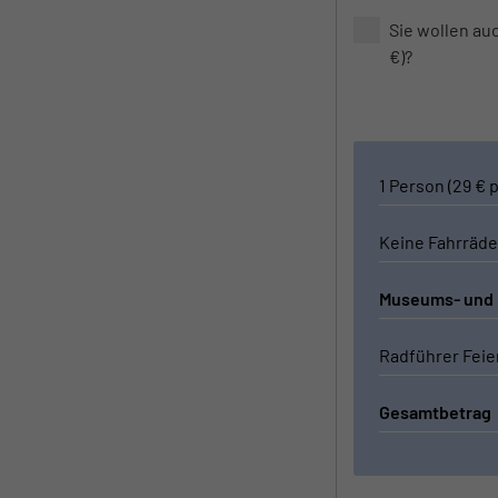
Sie wollen au
€)?
1 Person (29 € 
Keine Fahrräde
Museums- und U
Radführer Fei
Gesamtbetrag