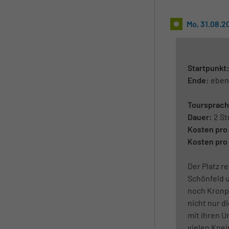
Mo, 31.08.2
Startpunkt
Ende:
eben
Toursprach
Dauer:
2 S
Kosten pro 
Kosten pro
Der Platz r
Schönfeld u
noch Kronpr
nicht nur 
mit ihren U
vielen Knei