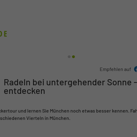
 München bei Radtour -
 Hofgarten, München
1
2
Empfehlen auf
Radeln bei untergehender Sonne 
entdecken
kertour und lernen Sie München noch etwas besser kennen. Fah
rschiedenen Vierteln in München.