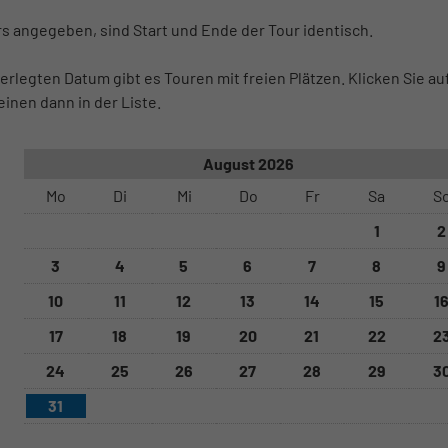
s angegeben, sind Start und Ende der Tour identisch.
erlegten Datum gibt es Touren mit freien Plätzen. Klicken Sie 
inen dann in der Liste.
August 2026
Mo
Di
Mi
Do
Fr
Sa
S
1
2
3
4
5
6
7
8
9
10
11
12
13
14
15
1
17
18
19
20
21
22
2
24
25
26
27
28
29
3
31