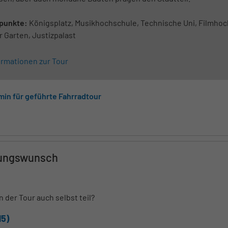
rpunkte:
Königsplatz, Musikhochschule, Technische Uni, Filmhoc
 Garten, Justizpalast
ormationen zur Tour
in für geführte Fahrradtour
rungswunsch
 der Tour auch selbst teil?
15)