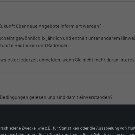
 Zukunft über neue Angebote informiert werden?
scheint gewöhnlich 1x jährlich und enthält unter anderem Hinwe
führte Radtouren und Radreisen.
sletter jederzeit abmelden, wenn Sie nicht mehr daran interess
 Bedingungen gelesen und sind damit einverstanden?
s PDF
rschiedene Zwecke, wie z.B. für Statistiken oder die Ausspielung von Mu
WEITER ZU ADRESSE
n diese Dienste zu. Diese Dienste und auch diese Website setzen ggf. au