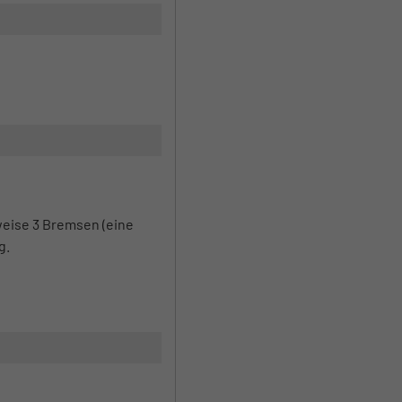
eise 3 Bremsen (eine
g.