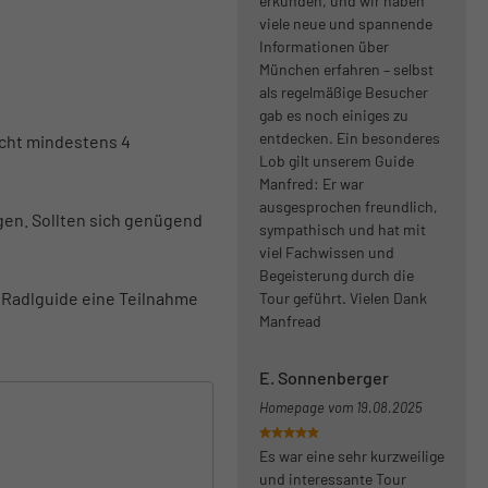
erkunden, und wir haben
viele neue und spannende
Informationen über
München erfahren – selbst
als regelmäßige Besucher
gab es noch einiges zu
entdecken. Ein besonderes
icht mindestens 4
Lob gilt unserem Guide
Manfred: Er war
ausgesprochen freundlich,
gen. Sollten sich genügend
sympathisch und hat mit
viel Fachwissen und
Begeisterung durch die
 Radlguide eine Teilnahme
Tour geführt. Vielen Dank
Manfread
E. Sonnenberger
Homepage vom
19.08.2025
Es war eine sehr kurzweilige
und interessante Tour