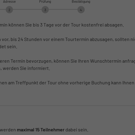
Adresse
Prüfung
Bestätigung
2
3
4
in können Sie bis 3 Tage vor der Tour kostenfrei absagen.
h vor, bis 24 Stunden vor einem Tourtermin abzusagen, sollten n
et sein.
deren Termin bevorzugen, können Sie Ihren Wunschtermin anfra
, werden Sie informiert.
nen am Treffpunkt der Tour ohne vorherige Buchung kann Ihnen
n werden
maximal 15 Teilnehmer
dabei sein.